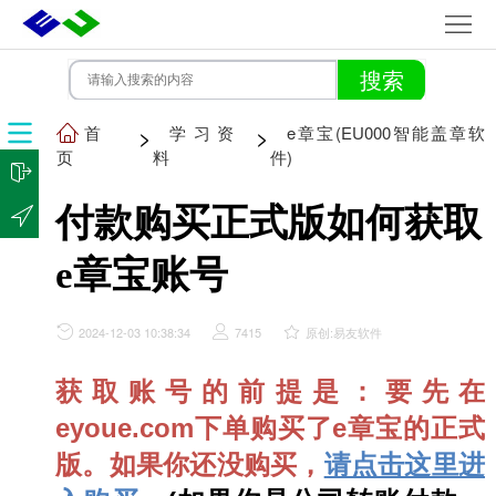
首
页
所
有
学
首
>
学习资
>
e章宝(EU000智能盖章软
页
料
件)
软
习
关
付款购买正式版如何获取
件
资
于
e章宝账号
料
我
们
2024-12-03 10:38:34
7415
原创:易友软件
获取账号的前提是：要先在
eyoue.com下单购买了e章宝的正式
版。如果你还没购买，
请点击这里进